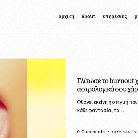
αρχική
about
υπηρεσίες
p
Γλίτωσε το burnout 
αστρολογικό σου χάρ
Φθάνει εκείνη η στιγμή πο
κάθε φαντασία, το…
0
Comments
COMRASTR