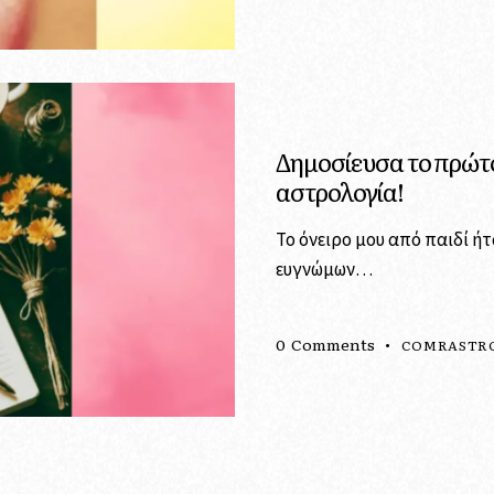
Δημοσίευσα το πρώτο
αστρολογία!
Το όνειρο μου από παιδί ήτ
ευγνώμων…
0
Comments
COMRASTR