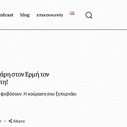
odcast
blog
επικοινωνία
χάρη στον Ερμή τον
τη!
υ φοβόσουν .Η κούραση σου ξεπερνάει
Share
O